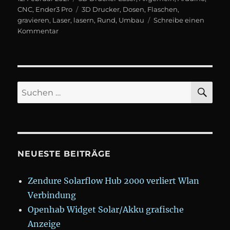
am
Schlagwörter
CNC
,
Ender3 Pro
3D Drucker
,
Dosen
,
Flaschen
,
gravieren
,
Laser
,
lasern
,
Rund
,
Umbau
Schreibe einen
zu
Kommentar
Universal
Y
Laser
Gravierer
Yaster
SU
Suchen
V1
nach:
um
runde
Sachen
zu
lasern
NEUESTE BEITRÄGE
Zendure Solarflow Hub 2000 verliert Wlan
Verbindung
Openhab Widget Solar/Akku grafische
Anzeige