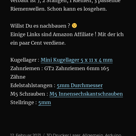
verbaut ist ), 2 Stangen, 1 Riemen, 3 passende
Riemenwellen. Schon kann es losgehen.
Willst Du es nachbauen ?
Einige Links sind Amazon Affiliate ! Mit der ich
ein paar Cent verdiene.
Kugellager :
Mini Kugellager 5 x 11 x 4 mm
Zahnriemen : GT2 Zahnriemen 6mm 165
Zähne
Edelstahlstangen :
5mm Durchmesser
M5 Schrauben :
M5 Innensechskantschrauben
Stellringe :
5mm
Veröffentlicht
Kategorien
12. Februar 2021
3D Drucker Laser
,
Allgemein
,
Arduino
,