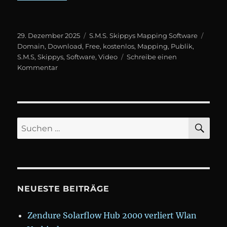
Veröffentlicht
Kategorien
Schla
29. Dezember 2025
S.M.S. Skippys Mapping Software
am
Domain
,
Download
,
Free
,
kostenlos
,
Mapping
,
Publik
,
S.M.S
,
Skippys
,
Software
,
Video
Schreibe einen
zu
Kommentar
Skippys
Video
Mapping
Software
SU
Suchen
nach:
NEUESTE BEITRÄGE
Zendure Solarflow Hub 2000 verliert Wlan