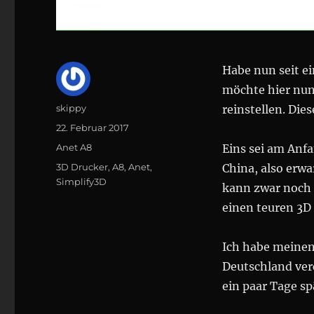
Habe nun seit e
möchte hier nu
Autor
skippy
reinstellen. Die
Veröffentlicht
22. Februar 2017
am
Kategorien
Anet A8
Eins sei am Anfa
Schlagwörter
3D Drucker
,
A8
,
Anet
,
China, also erwa
Simplify3D
kann zwar noch e
einen teuren 3D
Ich habe meinen 
Deutschland verc
ein paar Tage sp