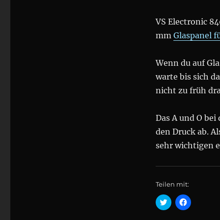
VS Electronic 8
mm
Glaspanel f
Wenn du auf Gla
warte bis sich d
nicht zu früh dr
Das A und O bei 
den Druck ab. Al
sehr wichtigen e
Teilen mit:
K
K
l
l
i
i
c
c