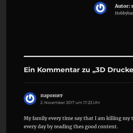
m
m
Autor:
s
F
F
e
e
Hobbybast
n
n
s
s
t
t
e
e
r
r
g
g
e
e
ö
ö
f
f
f
f
n
n
e
e
t
t
)
)
Ein Kommentar zu „3D Drucke
паронит
sagt:
2. November 2017 um 17:23 Uhr
My family every time say that I am killing my 
every day by reading thes good content.