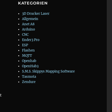
KATEGORIEN
3D Drucker Laser
Allgemein
Anet A8
Arduino
CNC
Ender3 Pro
ESP
Flashen
MQTT
Openhab
OpenHab3
S.M.S. Skippys Mapping Software
Tasmota
Zendure
t