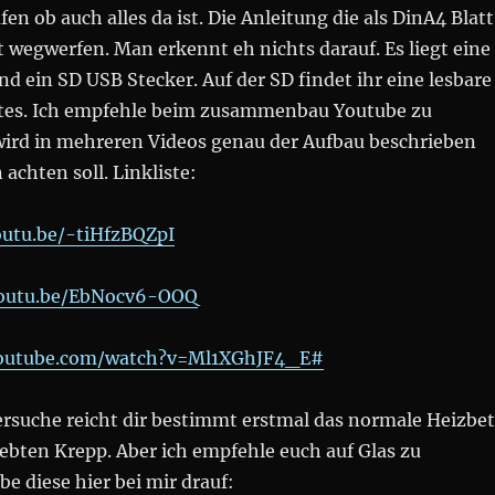
en ob auch alles da ist. Die Anleitung die als DinA4 Blatt
rt wegwerfen. Man erkennt eh nichts darauf. Es liegt eine
nd ein SD USB Stecker. Auf der SD findet ihr eine lesbare
ttes. Ich empfehle beim zusammenbau Youtube zu
wird in mehreren Videos genau der Aufbau beschrieben
achten soll. Linkliste:
outu.be/-tiHfzBQZpI
youtu.be/EbNocv6-OOQ
youtube.com/watch?v=Ml1XGhJF4_E#
ersuche reicht dir bestimmt erstmal das normale Heizbet
ebten Krepp. Aber ich empfehle euch auf Glas zu
be diese hier bei mir drauf: