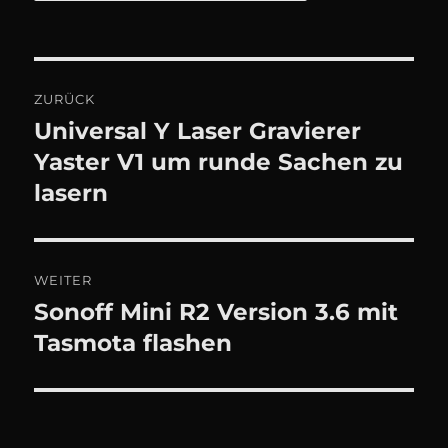
Beitragsnavigation
ZURÜCK
Universal Y Laser Gravierer
Vorheriger
Beitrag:
Yaster V1 um runde Sachen zu
lasern
WEITER
Sonoff Mini R2 Version 3.6 mit
Nächster
Beitrag:
Tasmota flashen