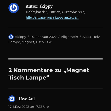
n
n
e
e
Autor:
skippy
t
t
)
)
Hobbybastler, Tüftler, Ausprobierer :)
Alle Beiträge von skippy anzeigen
Autor
Veröffentlicht
Kategorien
Schlagwörter
skippy
25. Februar 2022
Allgemein
Akku
,
Holz
,
am
Lampe
,
Magnet
,
Tisch
,
USB
2 Kommentare zu „Magnet
Tisch Lampe“
Uwe Aul
sagt:
17. März 2022 um 7:35 Uhr