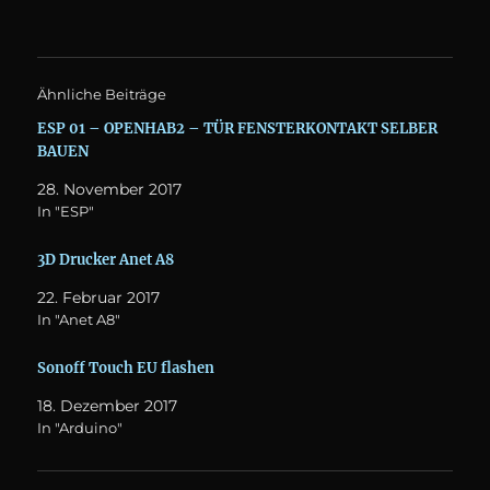
e
o
r
k
z
z
u
u
t
t
e
e
Ähnliche Beiträge
i
i
l
l
e
e
ESP 01 – OPENHAB2 – TÜR FENSTERKONTAKT SELBER
n
n
BAUEN
(
(
W
W
i
i
28. November 2017
r
r
d
d
In "ESP"
i
i
n
n
n
n
3D Drucker Anet A8
e
e
u
u
e
e
22. Februar 2017
m
m
In "Anet A8"
F
F
e
e
n
n
s
s
Sonoff Touch EU flashen
t
t
e
e
18. Dezember 2017
r
r
g
g
In "Arduino"
e
e
ö
ö
f
f
f
f