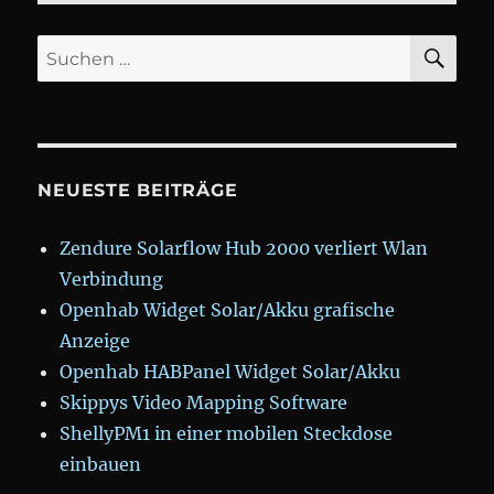
SU
Suchen
nach:
NEUESTE BEITRÄGE
Zendure Solarflow Hub 2000 verliert Wlan
Verbindung
Openhab Widget Solar/Akku grafische
Anzeige
Openhab HABPanel Widget Solar/Akku
Skippys Video Mapping Software
ShellyPM1 in einer mobilen Steckdose
einbauen