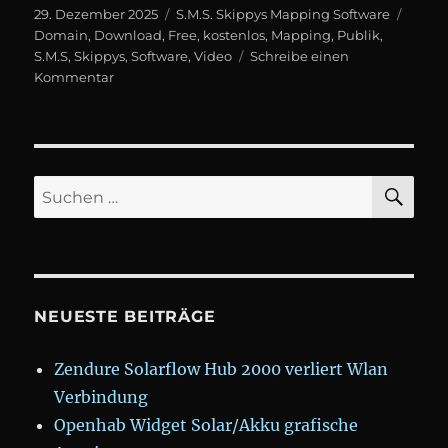
Veröffentlicht
Kategorien
Schla
29. Dezember 2025
S.M.S. Skippys Mapping Software
am
Domain
,
Download
,
Free
,
kostenlos
,
Mapping
,
Publik
,
S.M.S
,
Skippys
,
Software
,
Video
Schreibe einen
zu
Kommentar
Skippys
Video
Mapping
Software
SU
Suchen
nach:
NEUESTE BEITRÄGE
Zendure Solarflow Hub 2000 verliert Wlan
Verbindung
Openhab Widget Solar/Akku grafische