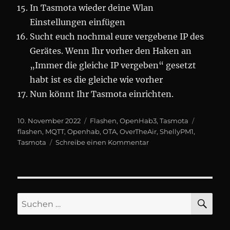
In Tasmota wieder deine Wlan
Einstellungen einfügen
Sucht euch nochmal eure vergebene IP des
Gerätes. Wenn Ihr vorher den Haken an
„Immer die gleiche IP vergeben“ gesetzt
habt ist es die gleiche wie vorher
Nun könnt Ihr Tasmota einrichten.
Veröffentlicht
Kategorien
Schlagwö
10. November 2022
Flashen
,
OpenHab3
,
Tasmota
am
flashen
,
MQTT
,
Openhab
,
OTA
,
OverTheAir
,
ShellyPM1
,
zu
Tasmota
Schreibe einen Kommentar
ShellyPM1
OTA
auf
Tasmota
flashen
SU
Suchen
nach: