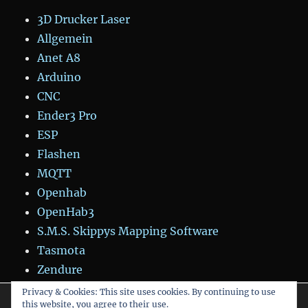
3D Drucker Laser
Allgemein
Anet A8
Arduino
CNC
Ender3 Pro
ESP
Flashen
MQTT
Openhab
OpenHab3
S.M.S. Skippys Mapping Software
Tasmota
Zendure
Privacy & Cookies: This site uses cookies. By continuing to use
Wir verwenden Cookies, um dir die bestmögliche Erfahrung auf
this website, you agree to their use.