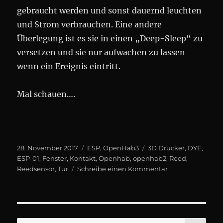
gebraucht werden und sonst dauernd leuchten
und Strom verbrauchen. Eine andere
Überlegung ist es sie in einen „Deep-Sleep“ zu
versetzen und sie nur aufwachen zu lassen
wenn ein Ereignis eintritt.
Mal schauen….
Veröffentlicht
Kategorien
Schlagwörter
28. November 2017
ESP
,
OpenHab3
3D Drucker
,
DYE
,
am
ESP-01
,
Fenster
,
Kontakt
,
Openhab
,
openhab2
,
Reed
,
zu
Reedsensor
,
Tür
Schreibe einen Kommentar
ESP
01
–
OPENHAB2
–
SU