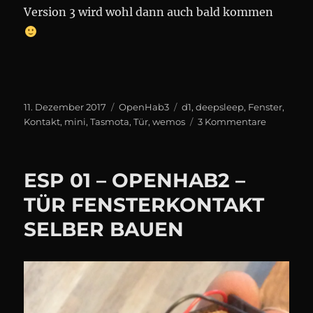
Version 3 wird wohl dann auch bald kommen
Veröffentlicht
Kategorien
Schlagwörter
11. Dezember 2017
OpenHab3
d1
,
deepsleep
,
Fenster
,
am
zu
Kontakt
,
mini
,
Tasmota
,
Tür
,
wemos
3 Kommentare
Wemos
D1
mini
ESP 01 – OPENHAB2 –
Fenster-
und
TÜR FENSTERKONTAKT
Türkontak
SELBER BAUEN